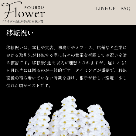
内
LINE UP
FAQ
容
を
ブライダル会社が手がける 祝い花
ス
キ
移転祝い
ッ
プ
移転祝いは、本社や支店、事務所やオフィス、店舗など企業に
おける取引先が移転する際に益々の繁栄を祈願してお祝いを贈
る慣習です。移転後1週間以内が理想とされますが、遅くとも1
ヶ月以内には贈るのが一般的です。タイミングが重要で、移転
直後の落ち着いていない時期を避け、相手が新しい環境に少し
慣れた頃がベストです。