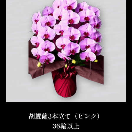
胡蝶蘭3本立て（ピンク）
36輪以上