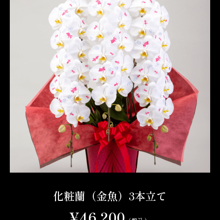
化粧蘭（金魚）3本立て
¥46,200