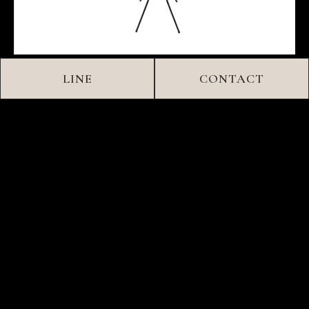
LINE
CONTACT
スタンド花 ミドルクラス
¥33,000
（税込）
詳細 / ご注文はこちら