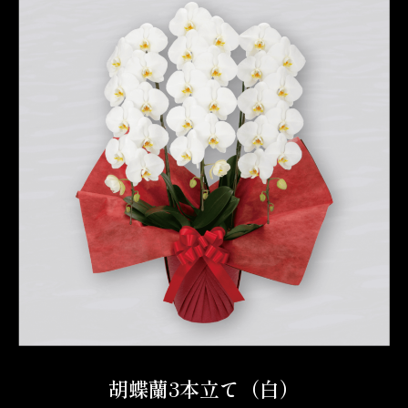
胡蝶蘭3本立て（白）