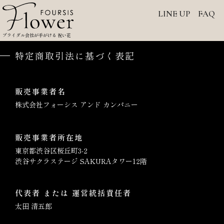
内
LINE UP
FAQ
容
を
ブライダル会社が手がける 祝い花
ス
キ
特定商取引法に基づく表記
ッ
プ
販売事業者名
株式会社フォーシス アンド カンパニー
販売事業者所在地
東京都渋谷区桜丘町3-2
渋谷サクラステージ SAKURAタワー12階
代表者 または 運営統括責任者
太田 清五郎